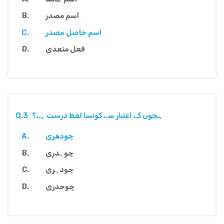
اسمِ مصدر
اسمِ حاصل مصدر
فعل متعدی
ہجوں کے اعتبار سے کونسا لفظ درست ہے؟
Q.3
چودھری
چوہدری
چودہری
چوحدری