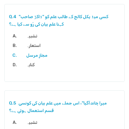
کسی میڈ یکل کالج کے طالب علم کو "ڈاکڑ صاحب"
Q.4
کہنا علمِ بیان کی رُو سے کیا ہے؟
تشبیہ
استعارہ
مجازِ مرسل
کنایہ
میرا چاندآگیا"، اس جملے میں علم بیان کی کونسی
Q.5
قسم استعمال ہوئی ہے؟
تشبیہ