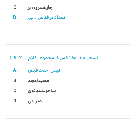
چارشعروں پر
تعداد پر قدغن نہیں
نسخہ مائے وفا" کس کا مجموعہ کلام ہے؟
Q.9
فیض احمد فیض
مجیدامجد
ساحرلدھیانوی
میراجی