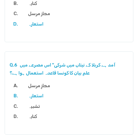
کنایہ
مجاز مرسل
استعارہ
آمد ہے کربلا کے نیتاں میں شرکی" اس مصرعے میں
Q.6
علمِ بیان کا کونسا قاعدہ استعمال ہوا ہے؟
مجازِ مرسل
استعارہ
تشبیہ
کنایہ