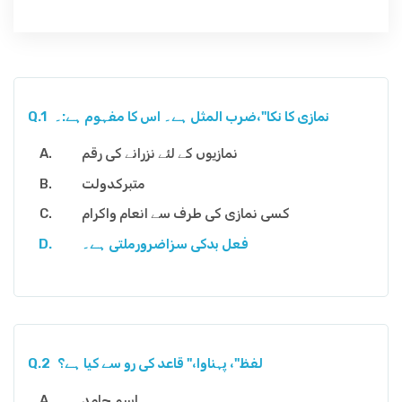
نمازی کا نکا"،ضرب المثل ہے۔ اس کا مفہوم ہے:۔
Q.1
نمازیوں کے لئے نزرانے کی رقم
متبرکدولت
کسی نمازی کی طرف سے انعام واکرام
فعل بدکی سزاضرورملتی ہے۔
لفظ"، پہناوا،" قاعد کی رو سے کیا ہے؟
Q.2
اسم جامد