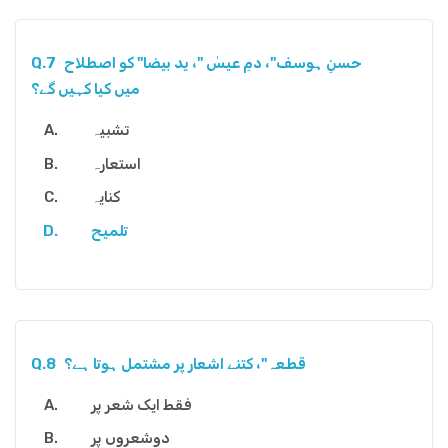
حسنِ ہوسف"، دمِ عیسٰ "، ید بیضا" کو اصطلاح
Q.7
میں کیا کہیں گے؟
تشبیہ
استعارہ
کنایہ
تلمیح
قطعہ"، کتنے اشعار پر مشتمل ہوتا ہے؟
Q.8
فقط ایک شعر پر
دوشعروں پر