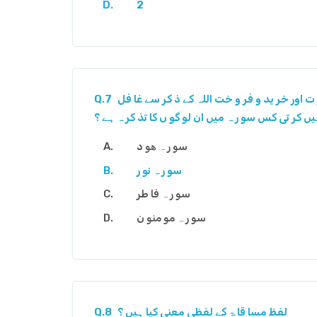
2
ت اور خر ید و فر و خت اللہ کے ذ کر سے غا فل
Q.7
یں کر تی کس سو ر ہ میں ان لو گو ں کا تذ کر ہ ہے ؟
سو ر ہ ھو د
سو ر ہ نو ر
سو ر ہ فا طر
سو ر ہ مو منو ن
لفظ مسا قا ۃ کے لفظی معنی کیا ہیں ؟
Q.8