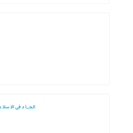
الجہا د فی الا سل