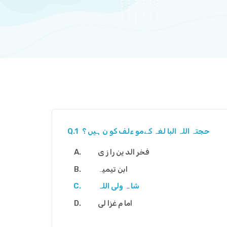
حجتہ اللہ البا لغہ کےمو ءلف کو ن ہیں ؟
Q.1
فخر الد ین را ز ی
ابن تیمیہ
شا ہ ولی اللہ
اما م غزا لی