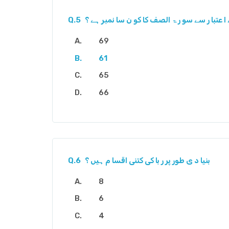
 ا عتبا ر سے سو ر ۃ الصف کا کو ن سا نمبر ہے ؟
Q.5
69
61
65
66
بنیا د ی طور پر ر با کی کتنی اقسا م ہیں ؟
Q.6
8
6
4