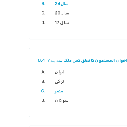
24سال
20سا ل
17 سا ل
خوا ن المسلمو ن کا تعلق کس ملک سے ہے ؟
Q.4
ایرا ن
تر کی
مصر
سو ڈا ن