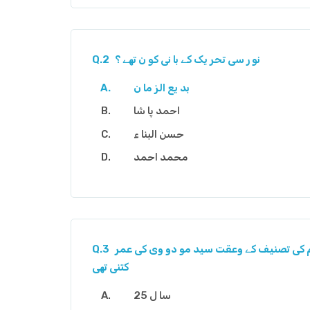
نو ر سی تحر یک کے با نی کو ن تھے ؟
Q.2
بد یع الز ما ن
احمد پا شا
حسن البنا ء
محمد احمد
ا م کی تصنیف کے وعقت سید مو دو وی کی عمر
Q.3
کتنی تھی
25 سا ل