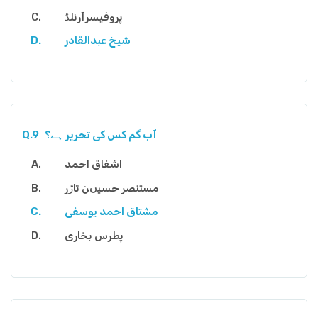
پروفیسرآرنلڈ
شیخ عبدالقادر
آب گم کس کی تحریر ہے؟
Q.9
اشفاق احمد
مستنصر حسیںن تاڑر
مشتاق احمد یوسفی
پطرس بخاری