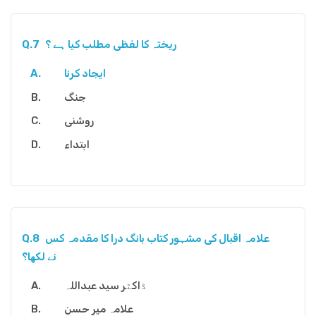
ریختہ کا لفظی مطلب کیا ہے ؟
Q.7
ایجاد کرنا
جنگ
روشنی
ابتداء
علامہ اقبال کی مشہور کتاب بانگ درا کا مقدمہ کس
Q.8
نے لکھا؟
ڈاکٹر سید عبداللہ
علامہ میر حسن