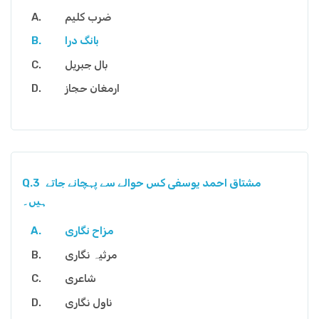
ضرب کلیم
بانگ درا
بال جبریل
ارمغان حجاز
مشتاق احمد یوسفی کس حوالے سے پہچانے جاتے
Q.3
ہیں۔
مزاح نگاری
مرثیہ نگاری
شاعری
ناول نگاری