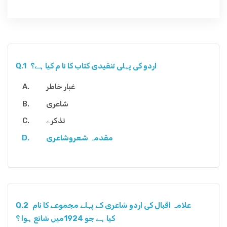
اردو کی پہلی تنقیدی کتاب کا نا م کیا ہے؟
Q.1
غبار خاطر
شاعری
تذکرے
مقدمہ شعروشاعری
علامہ اقبال کی اردو شاعری کے پہلے مجموعے کا نام
Q.2
کیا ہے جو 1924میں شائع ہوا ؟