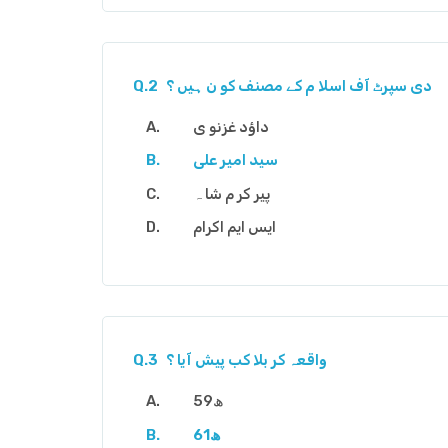
دی سپرٹ آف اسلا م کے مصنف کو ن ہیں ؟
Q.2
داؤد غزنو ی
سید امیر علی
پیر کر م شا ہ
ایس ایم اکرام
واقعہ کر بلا کب پیش آیا ؟
Q.3
59ھ
61ھ