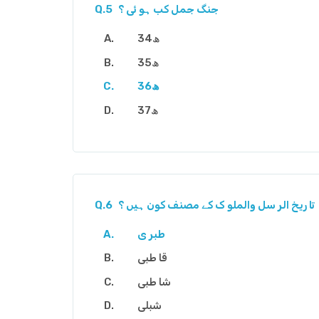
جنگ جمل کب ہو ئی ؟
Q.5
34ھ
35ھ
36ھ
37ھ
تا ریخ الر سل والملو ک کے مصنف کون ہیں ؟
Q.6
طبر ی
قا طبی
شا طبی
شبلی