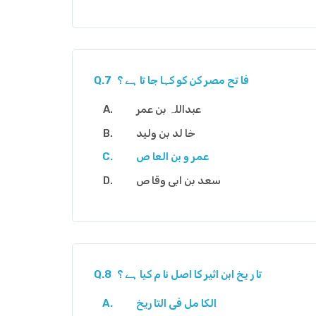
فا تح مصر کن کو کہا جا تا ہے ؟
Q.7
عبداللہ بن عمر
خا لد بن ولید
عمر و بن العا ص
سعد بن ابی وقا ص
تا ر یخ ابن اثیر کا اصل نا م کیا ہے ؟
Q.8
الکا مل فی التا ریخ