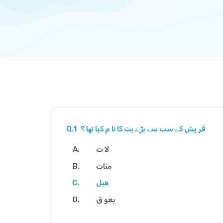
قر یش کے سب سے بڑے بت کا نا م کیا تھا ؟
Q.1
لا ت
منات
ھبل
یعو ق