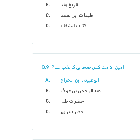
تا ریخ ھند
طبقا ت ابن سعد
کتا ب الشفا ء
امین الا مت کس صحا بی کا لقب ہے ؟
Q.9
ابو عبید ہ بن الجراح
عبدالر حمن بن عو ف
حضر ت طلہ
حضر ت ز بیر