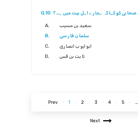
حا بی کو کہا کہ ہما ر ے اہل بیت میں ہے ؟
Q.10
سعید بن مسیب
سلما ن فا ر سی
ابو ایو ب انصا ری
ثا بت بن قس
Prev
1
2
3
4
5
..
Next