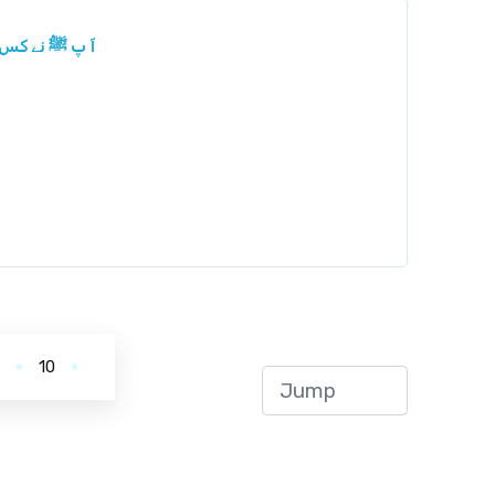
آ پ ﷺ نے کس ص
.
10