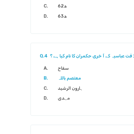
62ھ
63ھ
 فت عباسیہ کے آ خری حکمران کا نام کیا ہے ؟
Q.4
سفاح
معتصم باللہ
ہارون الرشید
مہدی