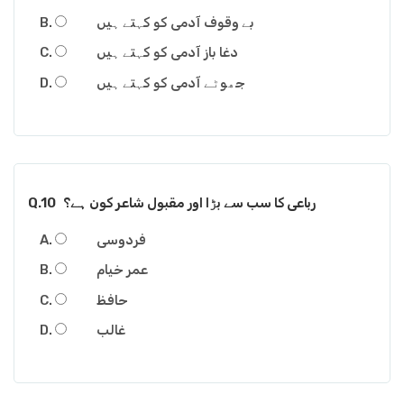
بے وقوف آدمی کو کہتے ہیں
دغا باز آدمی کو کہتے ہیں
جھوٹے آدمی کو کہتے ہیں
Q.10
رباعی کا سب سے بڑا اور مقبول شاعر کون ہے؟
فردوسی
عمر خیام
حافظ
غالب