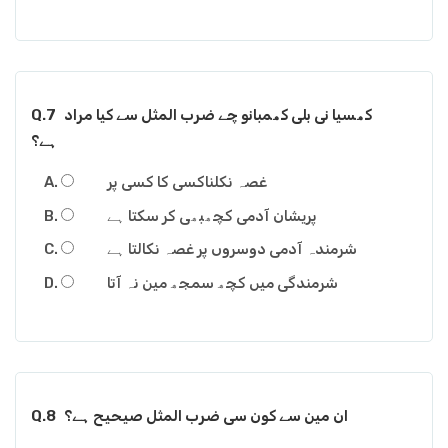
Q.7
کھسیا نی بلی کھمبانو چے ضرب المثل سے کیا مراد
ہے؟
غصہ نکلناکسی کا کسی پر
پریشان آدمی کچھبھی کر سکتا ہے
شرمندہ آدمی دوسروں پر غصہ نکالتا ہے
شرمندگی میں کچھ سمجھ مین نہ آتا
Q.8
ان مین سے کون سی ضرب المثل صیحیح ہے؟