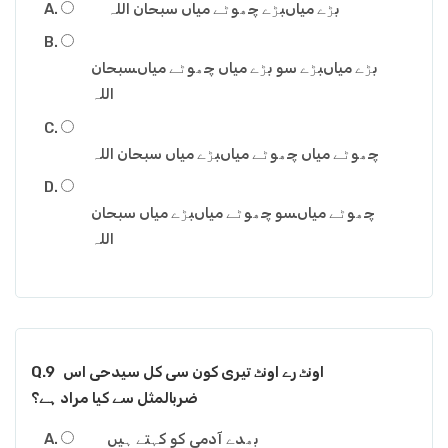
بڑے میاںبڑے چھوٹے میاں سبحان اللہ
بڑے میاںبڑے سو بڑے میاں چھوٹے میاںسبحان
اللہ
چھوٹے میاں چھوٹے میاںبڑے میاں سبحان اللہ
چھوٹے میاںسو چھوٹے میاںبڑے میاں سبحان
اللہ
Q.9
اونٹ رے اونٹ تیری کون سی کل سیدحی اس
ضربالمثل سے کیا مراد ہے؟
بھدے آدمی کو کہتے ہیں