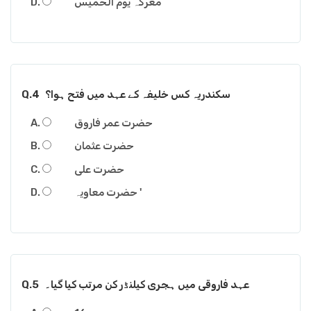
معرکہ یوم الخمیس
سکندریہ کس خلیفہ کے عہد میں فتح ہوا؟
Q.4
حضرت عمر فاروق
حضرت عثمان
حضرت علی
حضرت معاویہ '
عہد فاروقی میں ہجری کیلنڈر کن مرتب کیا گیا۔
Q.5