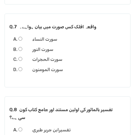
واقعہ افلک کس صورت میں بیان ہواہے۔
Q.7
سورت النساء
سورت النور
سورت الحجرات
سورت المومنون
تفسیر بالماثور کی اولین مستند اور جامع کتاب کون
Q.8
سی ہے؟
تفسیرابن جریر طبری