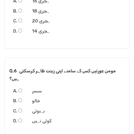
16 ہجری
18 ہجری
20 ہجری
14 ہجری
مومن عورتیں کس کے سامنے اپنی زینت ظاہر کرسکتی
Q.6
ہیں؟
سسر
خالو
بہنوئی
کوئی نہیں