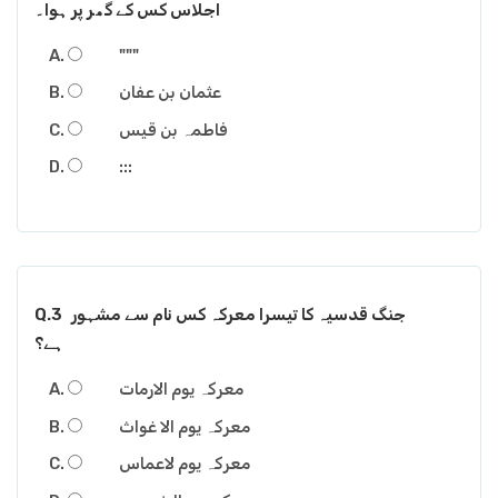
اجلاس کس کے گھر پر ہوا۔
"""
عثمان بن عفان
فاطمہ بن قیس
:::
جنگ قدسیہ کا تیسرا معرکہ کس نام سے مشہور
Q.3
ہے؟
معرکہ یوم الارمات
معرکہ یوم الا غواث
معرکہ یوم لاعماس