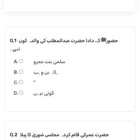
حضورﷺ کے دادا حضرت عبدالمطلب کی والدہ کون
Q.1
تھی۔
سلمیٰ بنت عمرو
ہالہ بن وہب
''
کوئی نیہں
حضرت عمرکی قائم کردہ مجلس شوریٰ کا پیلا
Q.2