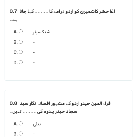
آغا حشر کاشمیری کو اردو ڈرامے کا ۔۔۔۔۔ کہا جاتا
Q.7
ہے۔
شیکسپئر
-
-
-
قراۃالعین حیدر اردو کے مشہور افسانہ نگار سید
Q.8
سجاد حیدر یلدرم کی ۔۔۔۔۔ تھیں۔
بیٹی
-