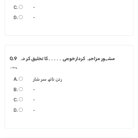
-
-
مشہور مزاحیہ کردارخوجی ۔۔۔۔۔کا تخلیق کر دہ
Q.9
ہے۔
رتن ناتھ سر شار
-
-
-