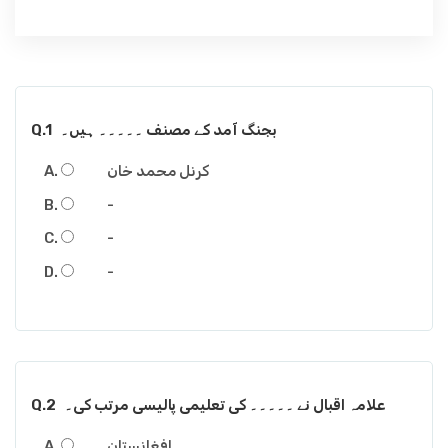
بجنگ آمد کے مصنف ۔۔۔۔۔ ہیں۔
Q.1
کرنل محمد خان
-
-
-
علامہ اقبال نے ۔۔۔۔۔ کی تعلیمی پالیسی مرتب کی۔
Q.2
افغانستان