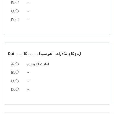
-
-
-
اردو کا پہلا ڈرامہ اندر سبھا ۔۔۔۔۔کا ہے۔
Q.6
امانت لکھنوی
-
-
-