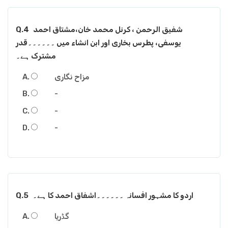
شفیق الرحمن ، کرنل محمد خان،مشتاق احمد
Q.4
یوسفی، پطرس بخاری اور ابن انشاء میں ۔۔۔۔۔۔قدر
مشترک ہے۔
مزاح نگاری
-
-
-
اردو کا مشہور افسانہ ۔۔۔۔۔۔اشفاق احمد کا ہے۔
Q.5
گڈریا