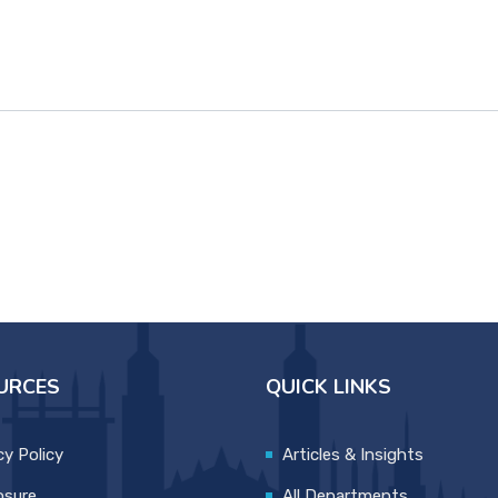
URCES
QUICK LINKS
cy Policy
Articles & Insights
osure
All Departments