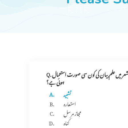
Q. گرمی کا روزہ جنگ کی کیوں کر کروں بیاں ڈرہے کہ مثل شمع نہ جلنے لگے زباں اس شعر میں علم بیان کی کون سی صورت استعمال
ہوئی ہے؟
تشبیہ
استعارہ
مجاز مرسل
کناہ