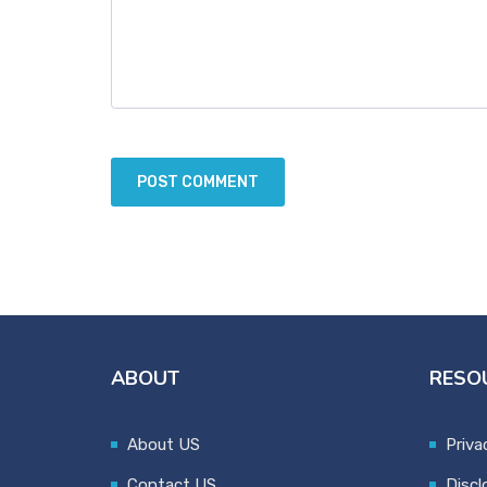
ABOUT
RESO
About US
Priva
Contact US
Discl