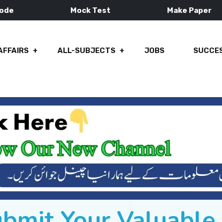
Mode
Mock Test
Make Paper
AFFAIRS
ALL-SUBJECTS
JOBS
SUCCES
ubmit Your Valuabl