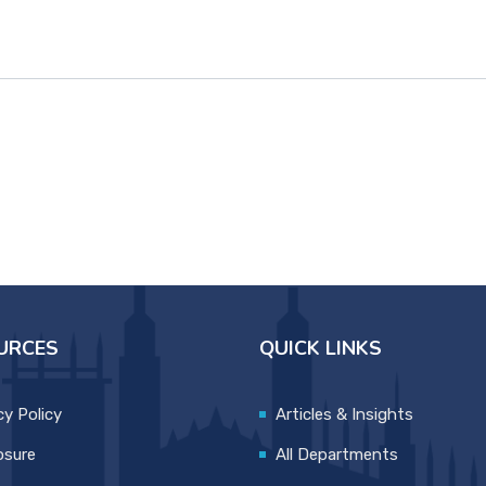
URCES
QUICK LINKS
cy Policy
Articles & Insights
osure
All Departments