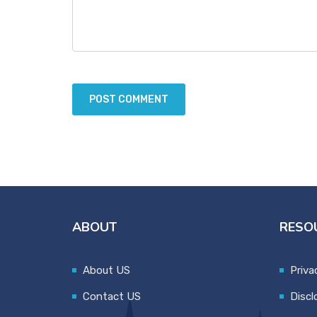
ABOUT
RESO
About US
Priva
Contact US
Discl