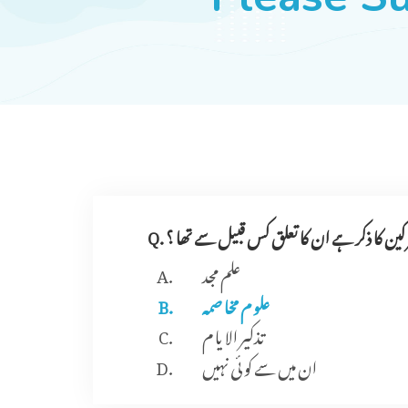
Q. ر کین کا ذکر ہے ان کا تعلق کس قبیل سے تھا ؟
علم مجد
علو م مخا صمہ
تذکیر الا یا م
ان میں سے کو ئی نہیں