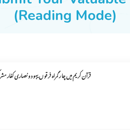
(Reading Mode)
قرآن کر یم میں چا ر گمراہ فر قو ں یہو د و نصاری کفار مش